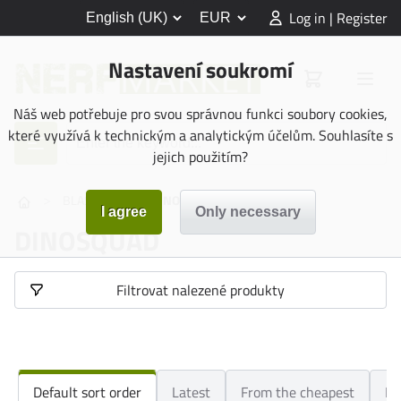
Log in | Register
Nastavení soukromí
Náš web potřebuje pro svou správnou funkci soubory cookies,
které využívá k technickým a analytickým účelům. Souhlasíte s
jejich použitím?
>
>
BLASTERS
DINOSQUAD
DINOSQUAD
Filtrovat nalezené produkty
Default sort order
Latest
From the cheapest
Fr